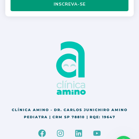
INSCREVA-SE
CLÍNICA AMINO - DR. CARLOS JUNICHIRO AMINO
PEDIATRA | CRM SP 78810 | RQE: 19647
F
I
L
Y
a
n
i
o