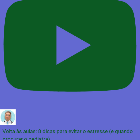
Volta às aulas: 8 dicas para evitar o estresse (e quando
procurar o pediatra)