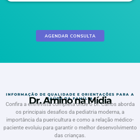
AGENDAR CONSULTA
INFORMAÇÃO DE QUALIDADE E ORIENTAÇÕES PARA A
Dr. Amino na Mídia
SAÚDE DA FAMÍLIA
Confira a entrevista completa onde o Dr. Carlos aborda
os principais desafios da pediatria moderna, a
importância da puericultura e como a relação médico-
paciente evoluiu para garantir o melhor desenvolvimento
das crianças.