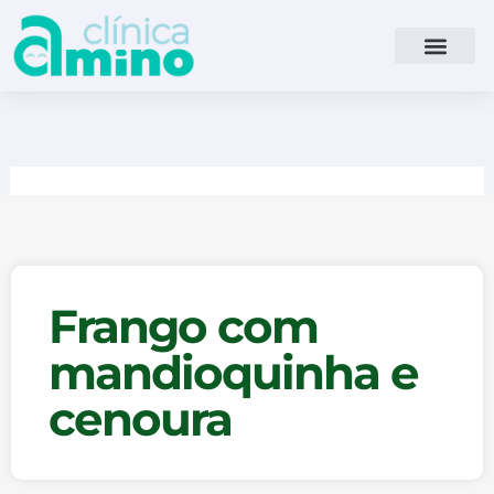
Ir
para
o
conteúdo
Frango com
mandioquinha e
cenoura