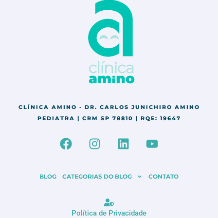
CLÍNICA AMINO - DR. CARLOS JUNICHIRO AMINO
PEDIATRA | CRM SP 78810 | RQE: 19647
F
I
L
Y
a
n
i
o
c
s
n
u
e
t
k
t
BLOG
CATEGORIAS DO BLOG
CONTATO
b
a
e
u
o
g
d
b
o
r
i
e
Política de Privacidade