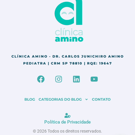
CLÍNICA AMINO - DR. CARLOS JUNICHIRO AMINO
PEDIATRA | CRM SP 78810 | RQE: 19647
F
I
L
Y
a
n
i
o
c
s
n
u
e
t
k
t
BLOG
CATEGORIAS DO BLOG
CONTATO
b
a
e
u
o
g
d
b
o
r
i
e
Política de Privacidade
k
a
n
© 2026 Todos os direitos reservados.