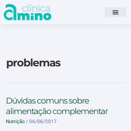
Ir
para
o
conteúdo
problemas
Dúvidas
Dúvidas comuns sobre
comuns
alimentação complementar
sobre
alimentação
Nutrição
/
06/06/2017
complementar