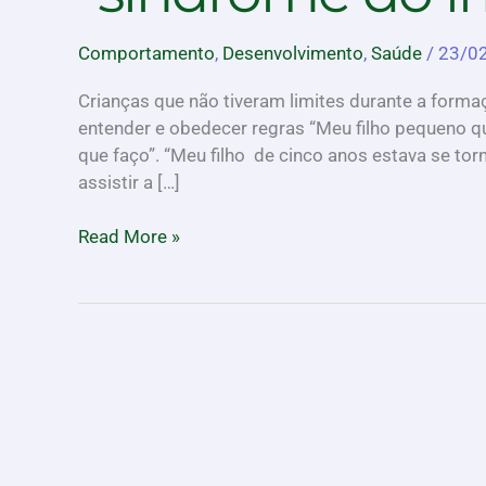
a
“síndrome
Comportamento
,
Desenvolvimento
,
Saúde
/
23/0
do
imperador”
Crianças que não tiveram limites durante a form
entender e obedecer regras “Meu filho pequeno q
que faço”. “Meu filho de cinco anos estava se to
assistir a […]
Read More »