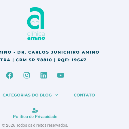
MINO - DR. CARLOS JUNICHIRO AMINO
TRA | CRM SP 78810 | RQE: 19647
F
I
L
Y
a
n
i
o
c
s
n
u
e
t
k
t
CATEGORIAS DO BLOG
CONTATO
b
a
e
u
o
g
d
b
o
r
i
e
Política de Privacidade
k
a
n
© 2026 Todos os direitos reservados.