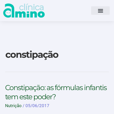
Ir
para
o
conteúdo
constipação
Constipação:
Constipação: as fórmulas infantis
as
tem este poder?
fórmulas
infantis
Nutrição
/
05/06/2017
tem