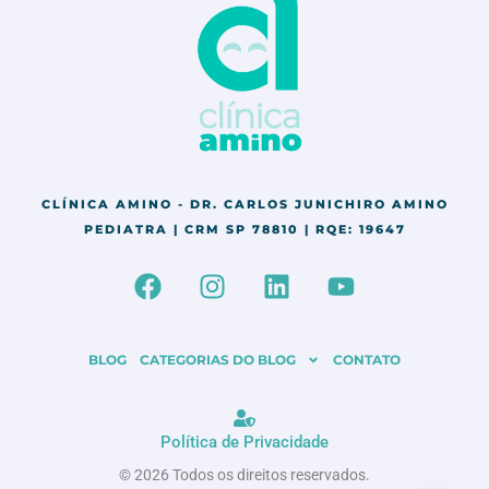
CLÍNICA AMINO - DR. CARLOS JUNICHIRO AMINO
PEDIATRA | CRM SP 78810 | RQE: 19647
F
I
L
Y
a
n
i
o
c
s
n
u
e
t
k
t
BLOG
CATEGORIAS DO BLOG
CONTATO
b
a
e
u
o
g
d
b
o
r
i
e
Política de Privacidade
k
a
n
© 2026 Todos os direitos reservados.