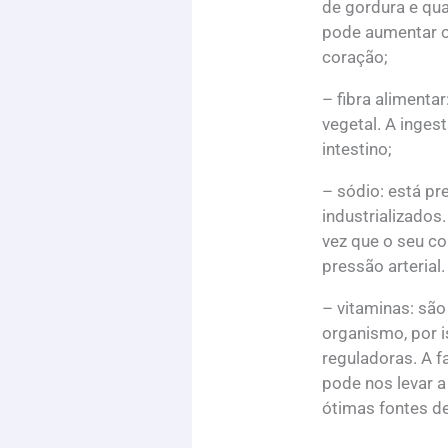
de gordura e q
pode aumentar o
coração;
– fibra alimenta
vegetal. A inges
intestino;
– sódio: está pr
industrializado
vez que o seu c
pressão arterial.
– vitaminas: sã
organismo, por 
reguladoras. A f
pode nos levar a
ótimas fontes de