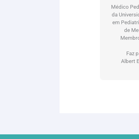
Médico Pedi
da Universi
em Pediatri
de Med
Membro 
Faz p
Albert E