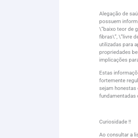
Alegação de saú
possuem informa
\”baixo teor de g
fibras\”, \”livre
utilizadas para
propriedades ben
implicações par
Estas informaç
fortemente regul
sejam honestas 
fundamentadas c
Curiosidade !!
Ao consultar a l