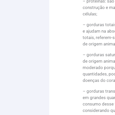
– proteínas: sã
construção e ma
células;
– gorduras totai
e ajudam na abso
totais, referem-
de origem anima
– gorduras satu
de origem anima
moderado porqu
quantidades, po
doenças do cora
– gorduras trans
em grandes quan
consumo desse t
considerando qu