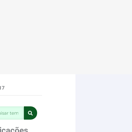
17
sar
icações