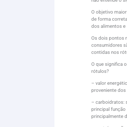
não entende o si
O objetivo maior
de forma correta
dos alimentos e
Os dois pontos 
consumidores são
contidas nos rót
O que significa 
rótulos?
– valor energéti
proveniente dos 
– carboidratos:
principal função
principalmente d