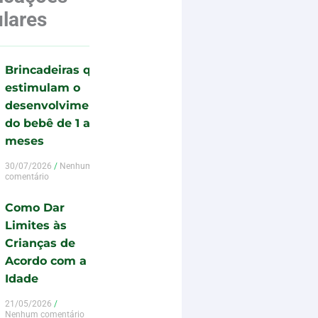
lares
Brincadeiras que
estimulam o
desenvolvimento
do bebê de 1 a 12
meses
30/07/2026
Nenhum
comentário
Como Dar
Limites às
Crianças de
Acordo com a
Idade
21/05/2026
Nenhum comentário