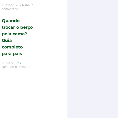
23/04/2026
Nenhum
comentário
Quando
trocar o berço
pela cama?
Guia
completo
para pais
09/04/2026
Nenhum comentário