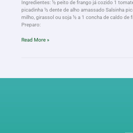
Ingredientes: ½ peito de frango já cozido 1 tom
picadinha ½ dente de alho amassado Salsinha pica
milho, girassol ou soja ½ a 1 concha de caldo d
Preparo:
Read More »