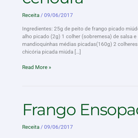
cenoura
Receita
/
09/06/2017
Ingredientes: 25g de peito de frango picado miúd
alho picado (2g) 1 colher (sobremesa) de salsa e 
mandioquinhas médias picadas(160g) 2 colheres (
chicória picada miúda […]
Read More »
Frango
Frango Ensopa
Ensopado
Receita
/
09/06/2017