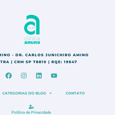
MINO - DR. CARLOS JUNICHIRO AMINO
TRA | CRM SP 78810 | RQE: 19647
F
I
L
Y
a
n
i
o
c
s
n
u
e
t
k
t
CATEGORIAS DO BLOG
CONTATO
b
a
e
u
o
g
d
b
o
r
i
e
Política de Privacidade