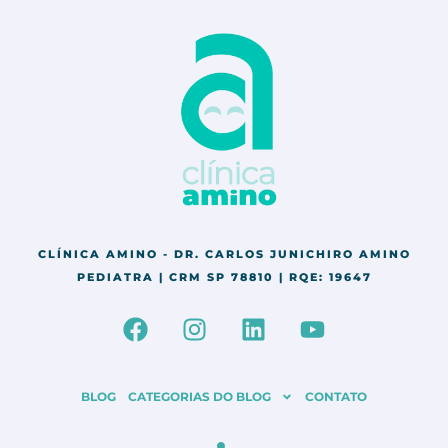
CLÍNICA AMINO - DR. CARLOS JUNICHIRO AMINO
PEDIATRA | CRM SP 78810 | RQE: 19647
F
I
L
Y
a
n
i
o
c
s
n
u
e
t
k
t
BLOG
CATEGORIAS DO BLOG
CONTATO
b
a
e
u
o
g
d
b