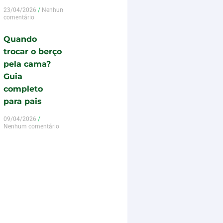
23/04/2026
Nenhum
comentário
Quando
trocar o berço
pela cama?
Guia
completo
para pais
09/04/2026
Nenhum comentário