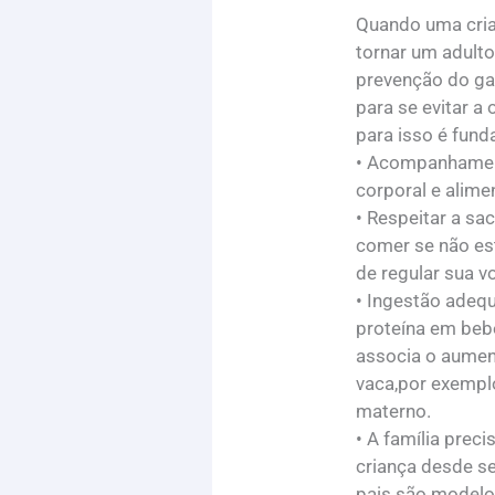
Quando uma cria
tornar um adulto
prevenção do ga
para se evitar a
para isso é fun
• Acompanhament
corporal e alime
• Respeitar a sa
comer se não e
de regular sua v
• Ingestão adeq
proteína em beb
associa o aument
vaca,por exemplo
materno.
• A família prec
criança desde s
pais são modelo